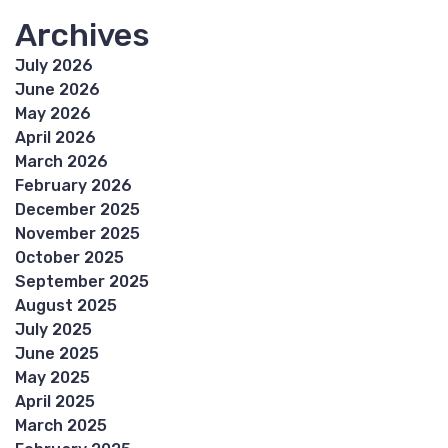
Archives
July 2026
June 2026
May 2026
April 2026
March 2026
February 2026
December 2025
November 2025
October 2025
September 2025
August 2025
July 2025
June 2025
May 2025
April 2025
March 2025