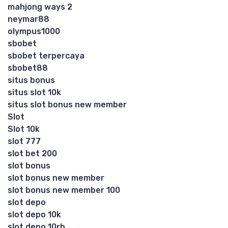
mahjong ways 2
neymar88
olympus1000
sbobet
sbobet terpercaya
sbobet88
situs bonus
situs slot 10k
situs slot bonus new member
Slot
Slot 10k
slot 777
slot bet 200
slot bonus
slot bonus new member
slot bonus new member 100
slot depo
slot depo 10k
slot depo 10rb