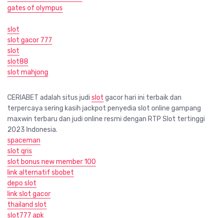
gates of olympus
slot
slot gacor 777
slot
slot88
slot mahjong
CERIABET adalah situs judi
slot
gacor hari ini terbaik dan
terpercaya sering kasih jackpot penyedia slot online gampang
maxwin terbaru dan judi online resmi dengan RTP Slot tertinggi
2023 Indonesia.
spaceman
slot qris
slot bonus new member 100
link alternatif sbobet
depo slot
link slot gacor
thailand slot
slot777 apk