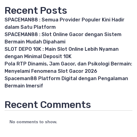
Recent Posts
SPACEMAN88 : Semua Provider Populer Kini Hadir
dalam Satu Platform
SPACEMAN88 : Slot Online Gacor dengan Sistem
Bermain Mudah Dipahami
SLOT DEPO 10K : Main Slot Online Lebih Nyaman
dengan Minimal Deposit 10K
Pola RTP Dinamis, Jam Gacor, dan Psikologi Bermain:
Menyelami Fenomena Slot Gacor 2026
Spaceman88 Platform Digital dengan Pengalaman
Bermain Imersif
Recent Comments
No comments to show.