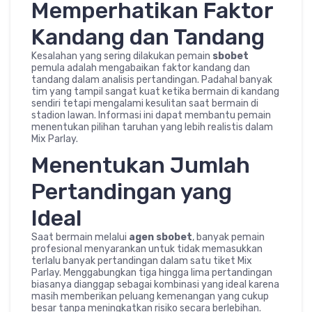
Memperhatikan Faktor
Kandang dan Tandang
Kesalahan yang sering dilakukan pemain
sbobet
pemula adalah mengabaikan faktor kandang dan
tandang dalam analisis pertandingan. Padahal banyak
tim yang tampil sangat kuat ketika bermain di kandang
sendiri tetapi mengalami kesulitan saat bermain di
stadion lawan. Informasi ini dapat membantu pemain
menentukan pilihan taruhan yang lebih realistis dalam
Mix Parlay.
Menentukan Jumlah
Pertandingan yang
Ideal
Saat bermain melalui
agen sbobet
, banyak pemain
profesional menyarankan untuk tidak memasukkan
terlalu banyak pertandingan dalam satu tiket Mix
Parlay. Menggabungkan tiga hingga lima pertandingan
biasanya dianggap sebagai kombinasi yang ideal karena
masih memberikan peluang kemenangan yang cukup
besar tanpa meningkatkan risiko secara berlebihan.