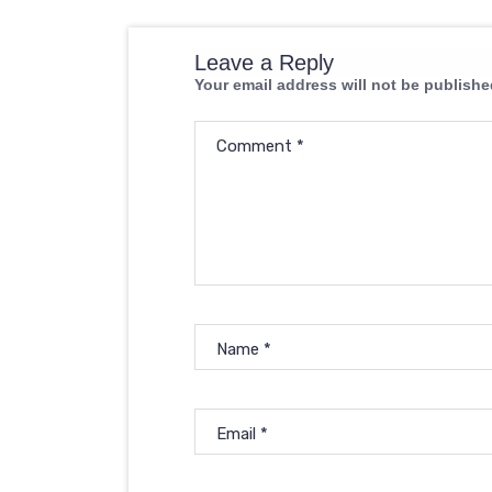
Leave a Reply
Your email address will not be publishe
Comment
*
Name
*
Email
*