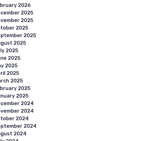
bruary 2026
ecember 2025
ovember 2025
tober 2025
eptember 2025
gust 2025
ly 2025
ne 2025
y 2025
ril 2025
rch 2025
bruary 2025
nuary 2025
ecember 2024
ovember 2024
tober 2024
eptember 2024
gust 2024