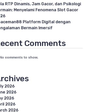
la RTP Dinamis, Jam Gacor, dan Psikologi
rmain: Menyelami Fenomena Slot Gacor
026
aceman88 Platform Digital dengan
ngalaman Bermain Imersif
ecent Comments
No comments to show.
rchives
ly 2026
ne 2026
y 2026
ril 2026
rch 2026