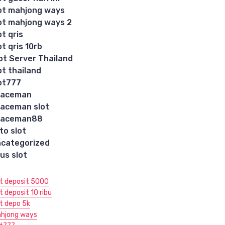
ot mahjong ways
ot mahjong ways 2
ot qris
ot qris 10rb
ot Server Thailand
ot thailand
ot777
paceman
aceman slot
paceman88
to slot
categorized
us slot
ot deposit 5000
t deposit 10 ribu
ot depo 5k
hjong ways