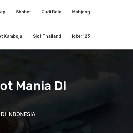
map
Sbobet
Judi Bola
Mahjong
ot Kamboja
Slot Thailand
joker123
t Mania DI
 DI INDONESIA