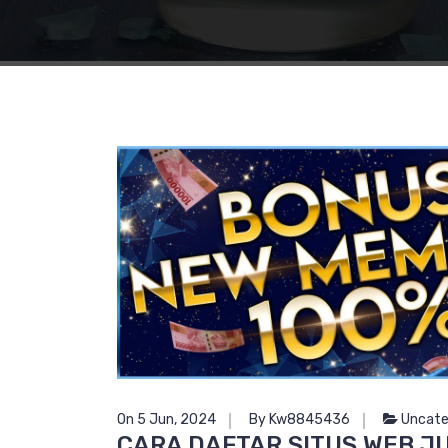
On 5 Jun, 2024
By Kw8845436
Uncate
CARA DAFTAR SITUS WEB JUD