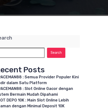
earch
Search
ecent Posts
ACEMAN88 : Semua Provider Populer Kini
dir dalam Satu Platform
ACEMAN88 : Slot Online Gacor dengan
stem Bermain Mudah Dipahami
OT DEPO 10K : Main Slot Online Lebih
aman dengan Minimal Deposit 10K