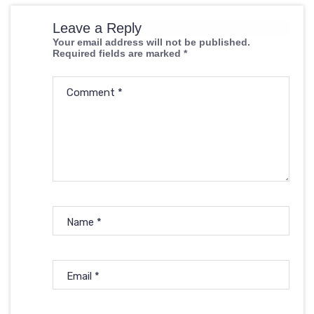
Leave a Reply
Your email address will not be published.
Required fields are marked
*
Comment
*
Name
*
Email
*