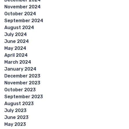
November 2024
October 2024
September 2024
August 2024
July 2024
June 2024
May 2024
April 2024
March 2024
January 2024
December 2023
November 2023
October 2023
September 2023
August 2023
July 2023
June 2023
May 2023