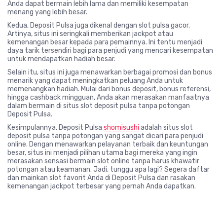
Anda dapat bermain lebih lama dan memiliki kesempatan
menang yang lebih besar.
Kedua, Deposit Pulsa juga dikenal dengan slot pulsa gacor.
Artinya, situs ini seringkali memberikan jackpot atau
kemenangan besar kepada para pemainnya. Ini tentu menjadi
daya tarik tersendiri bagi para penjudi yang mencari kesempatan
untuk mendapatkan hadiah besar.
Selain itu, situs ini juga menawarkan berbagai promosi dan bonus
menarik yang dapat meningkatkan peluang Anda untuk
memenangkan hadiah. Mulai dari bonus deposit, bonus referensi,
hingga cashback mingguan, Anda akan merasakan manfaatnya
dalam bermain di situs slot deposit pulsa tanpa potongan
Deposit Pulsa.
Kesimpulannya, Deposit Pulsa
shomisushi
adalah situs slot
deposit pulsa tanpa potongan yang sangat dicari para penjudi
online. Dengan menawarkan pelayanan terbaik dan keuntungan
besar, situs ini menjadi pilihan utama bagi mereka yang ingin
merasakan sensasi bermain slot online tanpa harus khawatir
potongan atau keamanan. Jadi, tunggu apa lagi? Segera daftar
dan mainkan slot favorit Anda di Deposit Pulsa dan rasakan
kemenangan jackpot terbesar yang pernah Anda dapatkan.