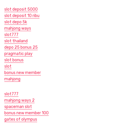
slot deposit 5000
slot deposit 10 ribu
slot depo 5k
mahjong ways
slot777
slot thailand
depo 25 bonus 25
pragmatic play
slot bonus
slot
bonus new member
mahjong
slot777
mahjong ways 2
spaceman slot
bonus new member 100
gates of olympus