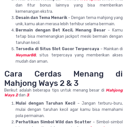
dan fitur bonus lainnya yang bisa memberikan
kemenangan ekstra.
Desain dan Tema Menarik
– Dengan tema mahjong yang
unik, kamu akan merasa lebih terhibur selama bermain.
Bermain dengan Bet Kecil, Menang Besar
– Kamu
tetap bisa memenangkan jackpot meski bermain dengan
taruhan kecil.
Tersedia di Situs Slot Gacor Terpercaya
– Mainkan di
Neymar88
, situs terpercaya yang memberikan akses
mudah dan aman.
Cara Cerdas Menang di
Mahjong Ways 2 & 3
Berikut adalah beberapa tips untuk menang besar di
Mahjong
Ways 2
dan
3
:
Mulai dengan Taruhan Kecil
– Jangan terburu-buru,
mulai dengan taruhan kecil agar kamu bisa memahami
pola permainan.
Perhatikan Simbol Wild dan Scatter
– Simbol-simbol