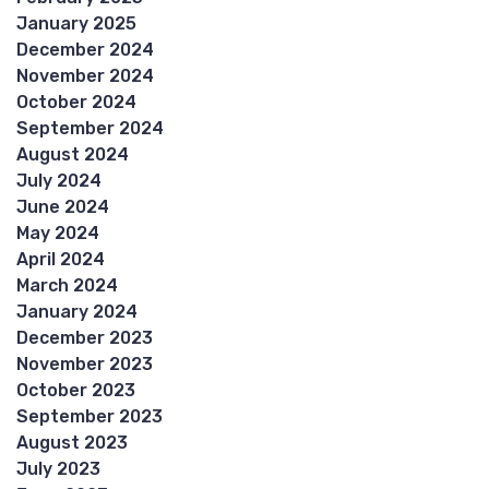
January 2025
December 2024
November 2024
October 2024
September 2024
August 2024
July 2024
June 2024
May 2024
April 2024
March 2024
January 2024
December 2023
November 2023
October 2023
September 2023
August 2023
July 2023