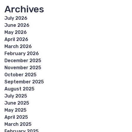
Archives
July 2026
June 2026
May 2026
April 2026
March 2026
February 2026
December 2025
November 2025
October 2025
September 2025
August 2025
July 2025
June 2025
May 2025
April 2025
March 2025
February 2025