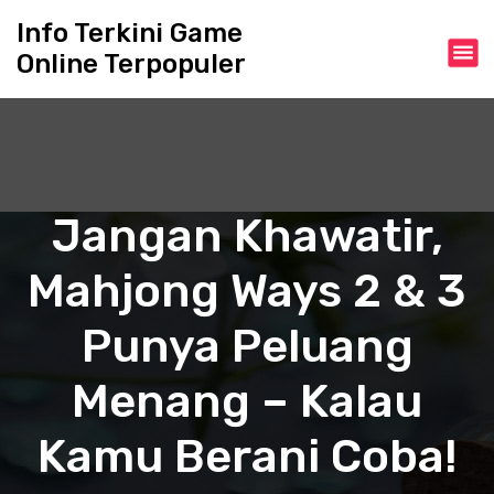
S
Info Terkini Game
k
Online Terpopuler
i
p
t
o
c
o
n
Jangan Khawatir,
t
e
Mahjong Ways 2 & 3
n
t
Punya Peluang
Menang – Kalau
Kamu Berani Coba!