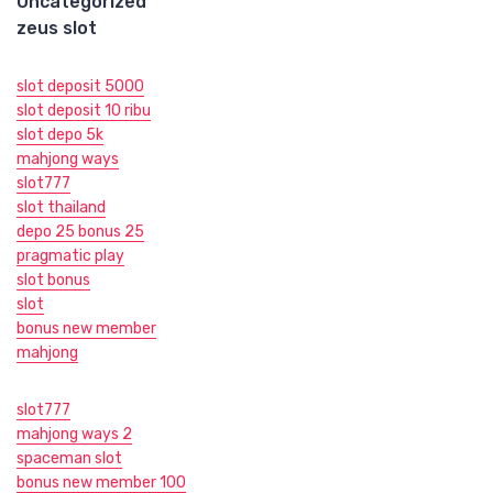
Uncategorized
zeus slot
slot deposit 5000
slot deposit 10 ribu
slot depo 5k
mahjong ways
slot777
slot thailand
depo 25 bonus 25
pragmatic play
slot bonus
slot
bonus new member
mahjong
slot777
mahjong ways 2
spaceman slot
bonus new member 100