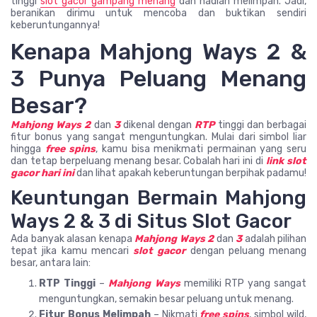
tinggi
slot gacor gampang menang
dan hadiah melimpah. Jadi,
beranikan dirimu untuk mencoba dan buktikan sendiri
keberuntungannya!
Kenapa Mahjong Ways 2 &
3 Punya Peluang Menang
Besar?
Mahjong Ways 2
dan
3
dikenal dengan
RTP
tinggi dan berbagai
fitur bonus yang sangat menguntungkan. Mulai dari simbol liar
hingga
free spins
, kamu bisa menikmati permainan yang seru
dan tetap berpeluang menang besar. Cobalah hari ini di
link slot
gacor hari ini
dan lihat apakah keberuntungan berpihak padamu!
Keuntungan Bermain Mahjong
Ways 2 & 3 di Situs Slot Gacor
Ada banyak alasan kenapa
Mahjong Ways 2
dan
3
adalah pilihan
tepat jika kamu mencari
slot gacor
dengan peluang menang
besar, antara lain:
RTP Tinggi
–
Mahjong Ways
memiliki RTP yang sangat
menguntungkan, semakin besar peluang untuk menang.
Fitur Bonus Melimpah
– Nikmati
free spins
, simbol wild,