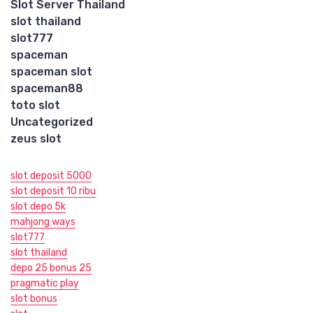
Slot Server Thailand
slot thailand
slot777
spaceman
spaceman slot
spaceman88
toto slot
Uncategorized
zeus slot
slot deposit 5000
slot deposit 10 ribu
slot depo 5k
mahjong ways
slot777
slot thailand
depo 25 bonus 25
pragmatic play
slot bonus