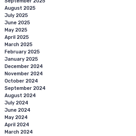
September 2025
August 2025
July 2025
June 2025
May 2025
April 2025
March 2025
February 2025
January 2025
December 2024
November 2024
October 2024
September 2024
August 2024
July 2024
June 2024
May 2024
April 2024
March 2024