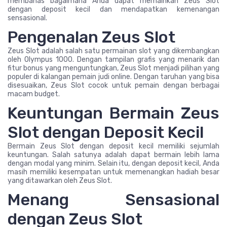
membahas bagaimana Anda dapat memainkan Zeus Slot
dengan deposit kecil dan mendapatkan kemenangan
sensasional.
Pengenalan Zeus Slot
Zeus Slot adalah salah satu permainan slot yang dikembangkan
oleh Olympus 1000. Dengan tampilan grafis yang menarik dan
fitur bonus yang menguntungkan, Zeus Slot menjadi pilihan yang
populer di kalangan pemain judi online. Dengan taruhan yang bisa
disesuaikan, Zeus Slot cocok untuk pemain dengan berbagai
macam budget.
Keuntungan Bermain Zeus
Slot dengan Deposit Kecil
Bermain Zeus Slot dengan deposit kecil memiliki sejumlah
keuntungan. Salah satunya adalah dapat bermain lebih lama
dengan modal yang minim. Selain itu, dengan deposit kecil, Anda
masih memiliki kesempatan untuk memenangkan hadiah besar
yang ditawarkan oleh Zeus Slot.
Menang Sensasional
dengan Zeus Slot