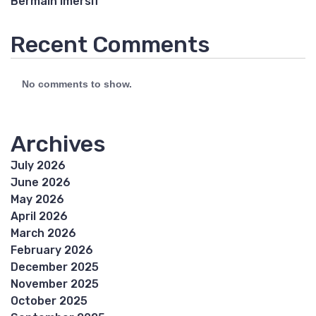
Bermain Imersif
Recent Comments
No comments to show.
Archives
July 2026
June 2026
May 2026
April 2026
March 2026
February 2026
December 2025
November 2025
October 2025