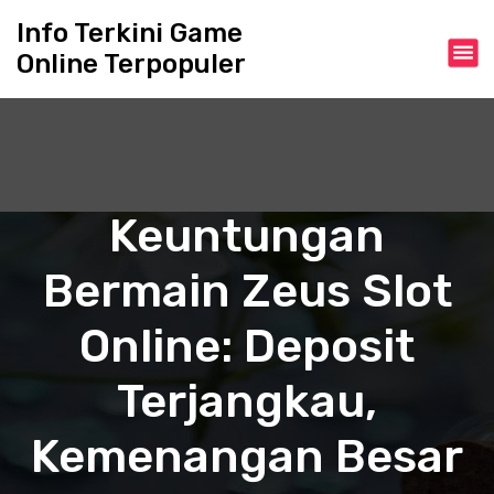
S
Info Terkini Game
k
Online Terpopuler
i
p
t
o
c
o
n
Keuntungan
t
e
Bermain Zeus Slot
n
t
Online: Deposit
Terjangkau,
Kemenangan Besar