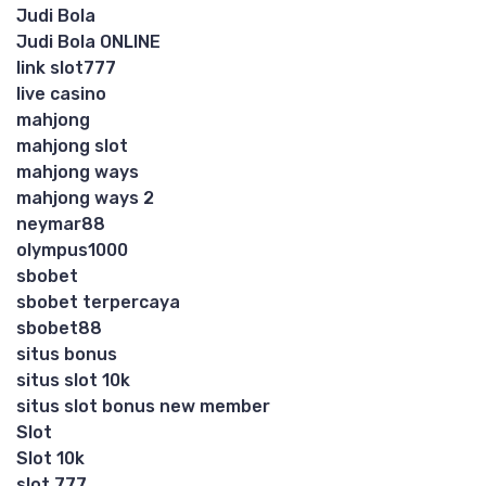
Judi Bola
Judi Bola ONLINE
link slot777
live casino
mahjong
mahjong slot
mahjong ways
mahjong ways 2
neymar88
olympus1000
sbobet
sbobet terpercaya
sbobet88
situs bonus
situs slot 10k
situs slot bonus new member
Slot
Slot 10k
slot 777