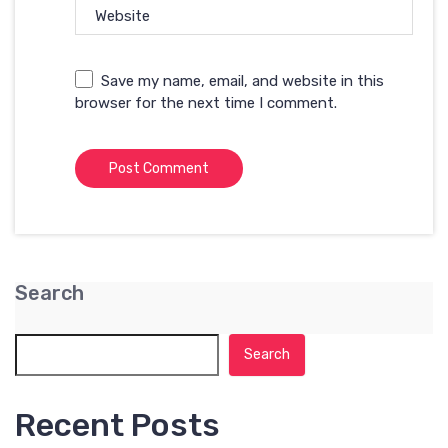
Website
Save my name, email, and website in this
browser for the next time I comment.
Search
Search
Recent Posts