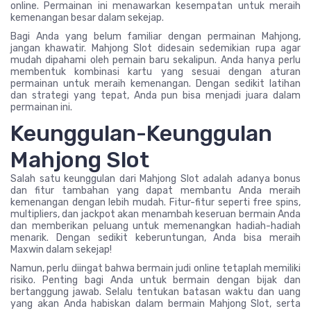
online. Permainan ini menawarkan kesempatan untuk meraih
kemenangan besar dalam sekejap.
Bagi Anda yang belum familiar dengan permainan Mahjong,
jangan khawatir. Mahjong Slot didesain sedemikian rupa agar
mudah dipahami oleh pemain baru sekalipun. Anda hanya perlu
membentuk kombinasi kartu yang sesuai dengan aturan
permainan untuk meraih kemenangan. Dengan sedikit latihan
dan strategi yang tepat, Anda pun bisa menjadi juara dalam
permainan ini.
Keunggulan-Keunggulan
Mahjong Slot
Salah satu keunggulan dari Mahjong Slot adalah adanya bonus
dan fitur tambahan yang dapat membantu Anda meraih
kemenangan dengan lebih mudah. Fitur-fitur seperti free spins,
multipliers, dan jackpot akan menambah keseruan bermain Anda
dan memberikan peluang untuk memenangkan hadiah-hadiah
menarik. Dengan sedikit keberuntungan, Anda bisa meraih
Maxwin dalam sekejap!
Namun, perlu diingat bahwa bermain judi online tetaplah memiliki
risiko. Penting bagi Anda untuk bermain dengan bijak dan
bertanggung jawab. Selalu tentukan batasan waktu dan uang
yang akan Anda habiskan dalam bermain Mahjong Slot, serta