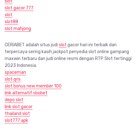
slot
slot gacor 777
slot
slot88
slot mahjong
CERIABET adalah situs judi
slot
gacor hari ini terbaik dan
terpercaya sering kasih jackpot penyedia slot online gampang
maxwin terbaru dan judi online resmi dengan RTP Slot tertinggi
2023 Indonesia.
spaceman
slot qris
slot bonus new member 100
link alternatif sbobet
depo slot
link slot gacor
thailand slot
slot777 apk