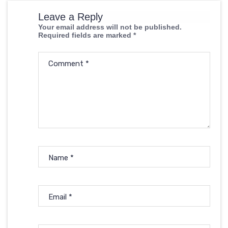
Leave a Reply
Your email address will not be published.
Required fields are marked
*
Comment
*
Name
*
Email
*