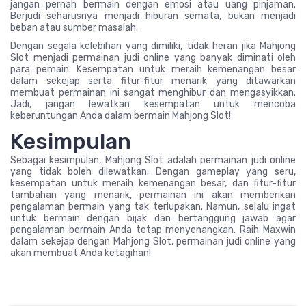
jangan pernah bermain dengan emosi atau uang pinjaman.
Berjudi seharusnya menjadi hiburan semata, bukan menjadi
beban atau sumber masalah.
Dengan segala kelebihan yang dimiliki, tidak heran jika Mahjong
Slot menjadi permainan judi online yang banyak diminati oleh
para pemain. Kesempatan untuk meraih kemenangan besar
dalam sekejap serta fitur-fitur menarik yang ditawarkan
membuat permainan ini sangat menghibur dan mengasyikkan.
Jadi, jangan lewatkan kesempatan untuk mencoba
keberuntungan Anda dalam bermain Mahjong Slot!
Kesimpulan
Sebagai kesimpulan, Mahjong Slot adalah permainan judi online
yang tidak boleh dilewatkan. Dengan gameplay yang seru,
kesempatan untuk meraih kemenangan besar, dan fitur-fitur
tambahan yang menarik, permainan ini akan memberikan
pengalaman bermain yang tak terlupakan. Namun, selalu ingat
untuk bermain dengan bijak dan bertanggung jawab agar
pengalaman bermain Anda tetap menyenangkan. Raih Maxwin
dalam sekejap dengan Mahjong Slot, permainan judi online yang
akan membuat Anda ketagihan!