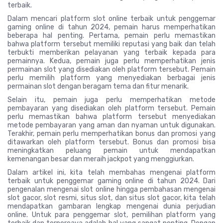
terbaik.
Dalam mencari platform slot online terbaik untuk penggemar
gaming online di tahun 2024, pemain harus memperhatikan
beberapa hal penting. Pertama, pemain perlu memastikan
bahwa platform tersebut memiliki reputasi yang baik dan telah
terbukti memberikan pelayanan yang terbaik kepada para
pemainnya. Kedua, pemain juga perlu memperhatikan jenis
permainan slot yang disediakan oleh platform tersebut. Pemain
perlu memilih platform yang menyediakan berbagai jenis
permainan slot dengan beragam tema dan fitur menarik.
Selain itu, pemain juga perlu memperhatikan metode
pembayaran yang disediakan oleh platform tersebut. Pemain
perlu memastikan bahwa platform tersebut menyediakan
metode pembayaran yang aman dan nyaman untuk digunakan.
Terakhir, pemain perlu memperhatikan bonus dan promosi yang
ditawarkan oleh platform tersebut. Bonus dan promosi bisa
meningkatkan peluang pemain untuk mendapatkan
kemenangan besar dan meraih jackpot yang menggiurkan.
Dalam artikel ini, kita telah membahas mengenai platform
terbaik untuk penggemar gaming online di tahun 2024. Dari
pengenalan mengenai slot online hingga pembahasan mengenai
slot gacor, slot resmi, situs slot, dan situs slot gacor, kita telah
mendapatkan gambaran lengkap mengenai dunia perjudian
online. Untuk para penggemar slot, pemilihan platform yang