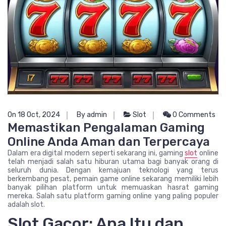
On 18 Oct, 2024
By admin
Slot
0 Comments
Memastikan Pengalaman Gaming
Online Anda Aman dan Terpercaya
Dalam era digital modern seperti sekarang ini, gaming
slot
online
telah menjadi salah satu hiburan utama bagi banyak orang di
seluruh dunia. Dengan kemajuan teknologi yang terus
berkembang pesat, pemain game online sekarang memiliki lebih
banyak pilihan platform untuk memuaskan hasrat gaming
mereka. Salah satu platform gaming online yang paling populer
adalah slot.
Slot Gacor: Apa Itu dan