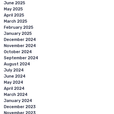
June 2025
May 2025
April 2025
March 2025
February 2025
January 2025
December 2024
November 2024
October 2024
September 2024
August 2024
July 2024
June 2024
May 2024
April 2024
March 2024
January 2024
December 2023
November 2023