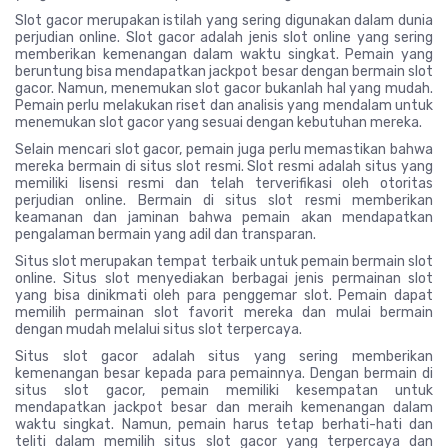
Slot gacor merupakan istilah yang sering digunakan dalam dunia
perjudian online. Slot gacor adalah jenis slot online yang sering
memberikan kemenangan dalam waktu singkat. Pemain yang
beruntung bisa mendapatkan jackpot besar dengan bermain slot
gacor. Namun, menemukan slot gacor bukanlah hal yang mudah.
Pemain perlu melakukan riset dan analisis yang mendalam untuk
menemukan slot gacor yang sesuai dengan kebutuhan mereka.
Selain mencari slot gacor, pemain juga perlu memastikan bahwa
mereka bermain di situs slot resmi. Slot resmi adalah situs yang
memiliki lisensi resmi dan telah terverifikasi oleh otoritas
perjudian online. Bermain di situs slot resmi memberikan
keamanan dan jaminan bahwa pemain akan mendapatkan
pengalaman bermain yang adil dan transparan.
Situs slot merupakan tempat terbaik untuk pemain bermain slot
online. Situs slot menyediakan berbagai jenis permainan slot
yang bisa dinikmati oleh para penggemar slot. Pemain dapat
memilih permainan slot favorit mereka dan mulai bermain
dengan mudah melalui situs slot terpercaya.
Situs slot gacor adalah situs yang sering memberikan
kemenangan besar kepada para pemainnya. Dengan bermain di
situs slot gacor, pemain memiliki kesempatan untuk
mendapatkan jackpot besar dan meraih kemenangan dalam
waktu singkat. Namun, pemain harus tetap berhati-hati dan
teliti dalam memilih situs slot gacor yang terpercaya dan