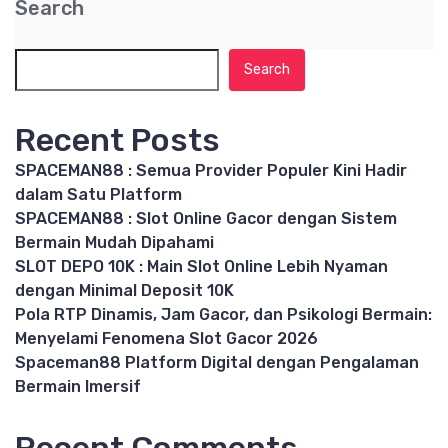
Search
Search
Recent Posts
SPACEMAN88 : Semua Provider Populer Kini Hadir
dalam Satu Platform
SPACEMAN88 : Slot Online Gacor dengan Sistem
Bermain Mudah Dipahami
SLOT DEPO 10K : Main Slot Online Lebih Nyaman
dengan Minimal Deposit 10K
Pola RTP Dinamis, Jam Gacor, dan Psikologi Bermain:
Menyelami Fenomena Slot Gacor 2026
Spaceman88 Platform Digital dengan Pengalaman
Bermain Imersif