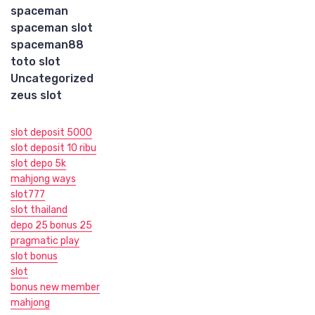
spaceman
spaceman slot
spaceman88
toto slot
Uncategorized
zeus slot
slot deposit 5000
slot deposit 10 ribu
slot depo 5k
mahjong ways
slot777
slot thailand
depo 25 bonus 25
pragmatic play
slot bonus
slot
bonus new member
mahjong