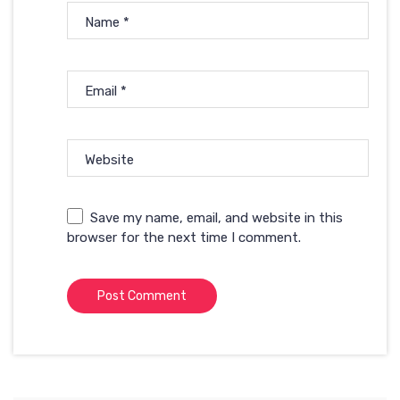
Name
*
Email
*
Website
Save my name, email, and website in this
browser for the next time I comment.