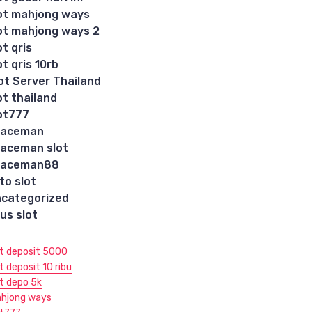
ot mahjong ways
ot mahjong ways 2
ot qris
ot qris 10rb
ot Server Thailand
ot thailand
ot777
paceman
aceman slot
paceman88
to slot
categorized
us slot
ot deposit 5000
t deposit 10 ribu
ot depo 5k
hjong ways