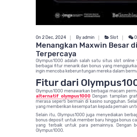
On 2 Dec, 2024
By admin
Slot
0
Menangkan Maxwin Besar di
Terpercaya
Olympus1000 adalah salah satu situs slot online 
berbagai fitur menarik dan bonus yang menggiurka
ingin mencoba keberuntungan mereka dalam bermain
Fitur dari Olympus10
Olympus1000 menawarkan berbagai macam permaina
alternatif olympus1000
Dengan tampilan graf
merasa seperti bermain di kasino sungguhan. Sela
yang memberikan kesempatan kepada pemain untu
Selain itu, Olympus1000 juga menyediakan berba
bonus deposit untuk member baru hingga bonus c
yang terbaik untuk para pemainnya. Dengan b
Olympus1000.