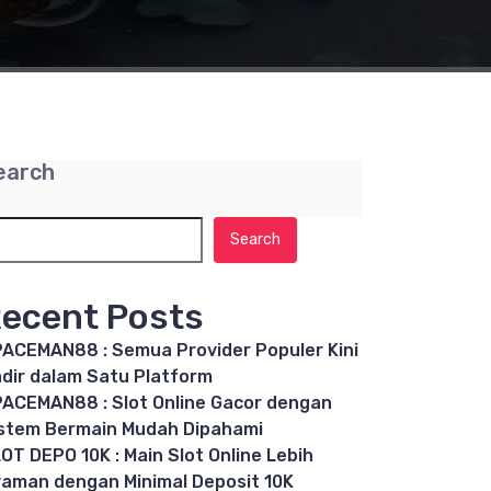
earch
Search
ecent Posts
ACEMAN88 : Semua Provider Populer Kini
dir dalam Satu Platform
ACEMAN88 : Slot Online Gacor dengan
stem Bermain Mudah Dipahami
OT DEPO 10K : Main Slot Online Lebih
aman dengan Minimal Deposit 10K