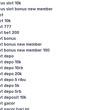
tus slot 10k
tus slot bonus new member
ot
ot 10k
ot 777
ot bet 200
ot bonus
ot bonus new member
ot bonus new member 100
ot depo
ot depo 10k
ot depo 10rb
ot depo 20k
ot depo 5 ribu
ot depo 5k
ot depo 5rb
ot deposit 10k
ot gacor
ot gacor hari ini