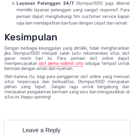
Layanan Pelanggan 24/7
Olympus1000 juga dikenal
memiliki layanan pelanggan yang sangat responsif. Para
pemain dapat menghubungi tim customer service kapan
saja dan mendapatkan bantuan dengan cepat dan ramah.
Kesimpulan
Dengan berbagai keunggulan yang dimiliki, tidak mengherankan
jika Olympus1000 menjadi salah satu rekomendasi situs slot
gacor resmi hari ini. Para pemain slot online dapat
mempercayakan
slot demo nolimit city
sebagai tempat untuk
bermain dengan aman dan nyaman.
Oleh karena itu, bagi para penggemar slot online yang mencari
situs terpercaya dan berkualitas, Olympus1000 merupakan
pilihan yang tepat. Jangan ragu untuk bergabung dan
merasakan pengalaman bermain yang seru dan mengasyikkan di
situs ini. Happy spinning!
Leave a Reply