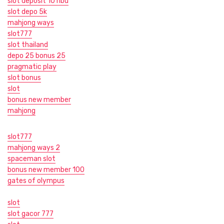
slot deposit 10 ribu
slot depo 5k
mahjong ways
slot777
slot thailand
depo 25 bonus 25
pragmatic play
slot bonus
slot
bonus new member
mahjong
slot777
mahjong ways 2
spaceman slot
bonus new member 100
gates of olympus
slot
slot gacor 777