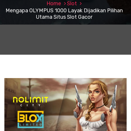
Home
Slot
Mengapa OLYMPUS 1000 Layak Dijadikan Pilihan
Utama Situs Slot Gacor