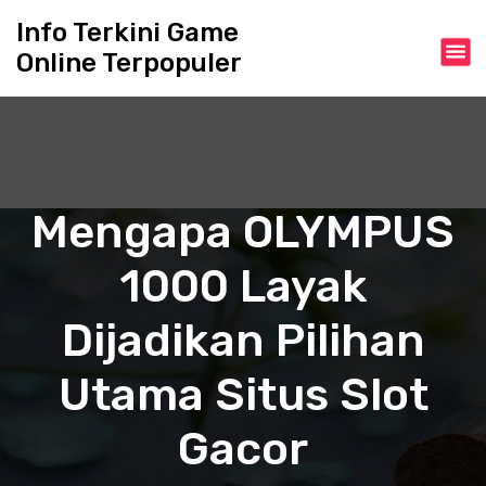
S
Info Terkini Game
k
Online Terpopuler
i
p
t
o
c
o
n
Mengapa OLYMPUS
t
e
1000 Layak
n
t
Dijadikan Pilihan
Utama Situs Slot
Gacor