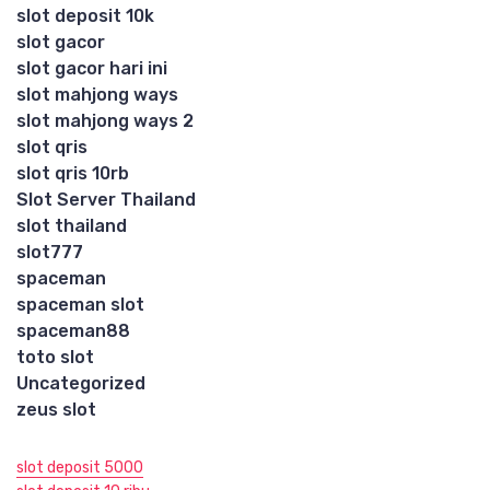
slot deposit 10k
slot gacor
slot gacor hari ini
slot mahjong ways
slot mahjong ways 2
slot qris
slot qris 10rb
Slot Server Thailand
slot thailand
slot777
spaceman
spaceman slot
spaceman88
toto slot
Uncategorized
zeus slot
slot deposit 5000