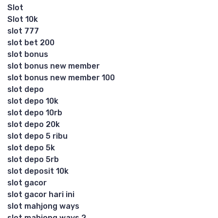
Slot
Slot 10k
slot 777
slot bet 200
slot bonus
slot bonus new member
slot bonus new member 100
slot depo
slot depo 10k
slot depo 10rb
slot depo 20k
slot depo 5 ribu
slot depo 5k
slot depo 5rb
slot deposit 10k
slot gacor
slot gacor hari ini
slot mahjong ways
slot mahjong ways 2