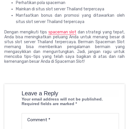
Perhatikan pola spaceman
Mainkan di situs slot server Thailand terpercaya
Manfaatkan bonus dan promosi yang ditawarkan oleh
situs slot server Thailand terpercaya
Dengan mengikuti tips
spaceman slot
dan strategi yang tepat,
Anda bisa meningkatkan peluang Anda untuk menang besar di
situs slot server Thailand terpercaya. Bermain Spaceman Slot
memang bisa memberikan pengalaman bermain yang
mengasyikkan dan menguntungkan. Jadi, jangan ragu untuk
mencoba tips-tips yang telah saya bagikan di atas dan raih
kemenangan besar Anda di Spaceman Slot!
Leave a Reply
Your email address will not be published.
Required fields are marked
*
Comment
*