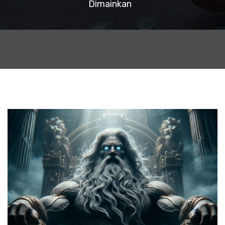
Dimainkan