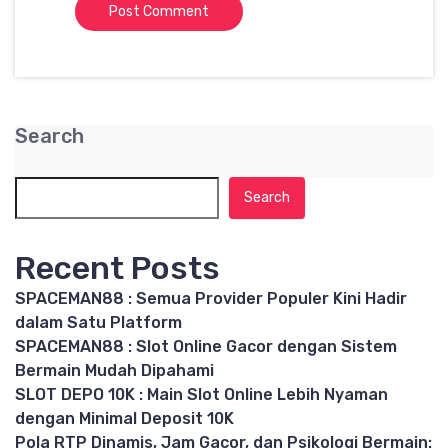
Search
Search
Recent Posts
SPACEMAN88 : Semua Provider Populer Kini Hadir
dalam Satu Platform
SPACEMAN88 : Slot Online Gacor dengan Sistem
Bermain Mudah Dipahami
SLOT DEPO 10K : Main Slot Online Lebih Nyaman
dengan Minimal Deposit 10K
Pola RTP Dinamis, Jam Gacor, dan Psikologi Bermain: