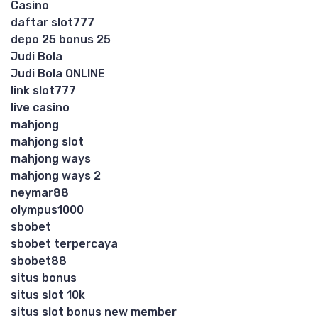
Casino
daftar slot777
depo 25 bonus 25
Judi Bola
Judi Bola ONLINE
link slot777
live casino
mahjong
mahjong slot
mahjong ways
mahjong ways 2
neymar88
olympus1000
sbobet
sbobet terpercaya
sbobet88
situs bonus
situs slot 10k
situs slot bonus new member