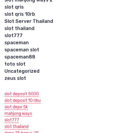
slot qris
slot qris 10rb
Slot Server Thailand
slot thailand
slot777
spaceman
spaceman slot
spaceman88
toto slot
Uncategorized
zeus slot
slot deposit 5000
slot deposit 10 ribu
slot depo 5k
mahjong ways
slot777
slot thailand