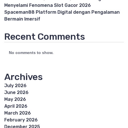
Menyelami Fenomena Slot Gacor 2026
Spaceman88 Platform Digital dengan Pengalaman
Bermain Imersif
Recent Comments
No comments to show.
Archives
July 2026
June 2026
May 2026
April 2026
March 2026
February 2026
December 2025