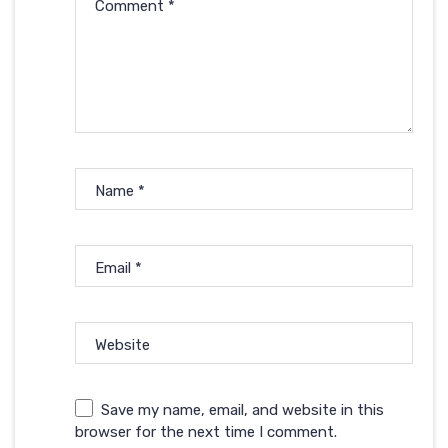
Comment
*
Name
*
Email
*
Website
Save my name, email, and website in this
browser for the next time I comment.