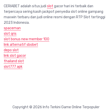
CERIABET adalah situs judi
slot
gacor hari ini terbaik dan
terpercaya sering kasih jackpot penyedia slot online gampang
maxwin terbaru dan judi online resmi dengan RTP Slot tertinggi
2023 Indonesia.
spaceman
slot qris
slot bonus new member 100
link alternatif sbobet
depo slot
link slot gacor
thailand slot
slot777 apk
Copyright © 2026 Info Terkini Game Online Terpopuler