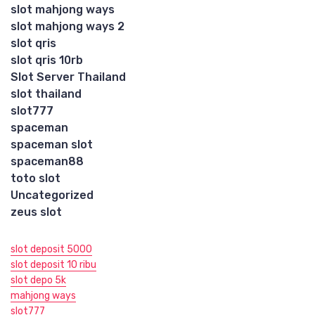
slot mahjong ways
slot mahjong ways 2
slot qris
slot qris 10rb
Slot Server Thailand
slot thailand
slot777
spaceman
spaceman slot
spaceman88
toto slot
Uncategorized
zeus slot
slot deposit 5000
slot deposit 10 ribu
slot depo 5k
mahjong ways
slot777