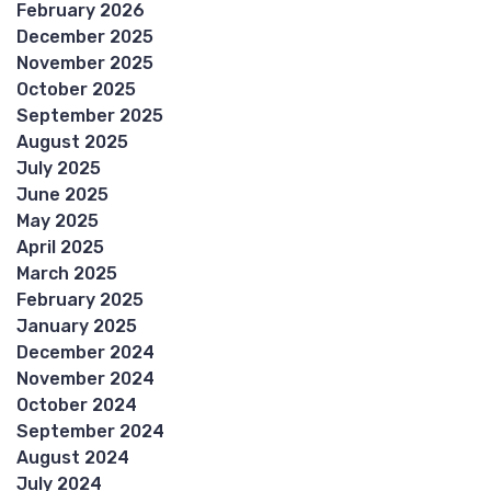
February 2026
December 2025
November 2025
October 2025
September 2025
August 2025
July 2025
June 2025
May 2025
April 2025
March 2025
February 2025
January 2025
December 2024
November 2024
October 2024
September 2024
August 2024
July 2024