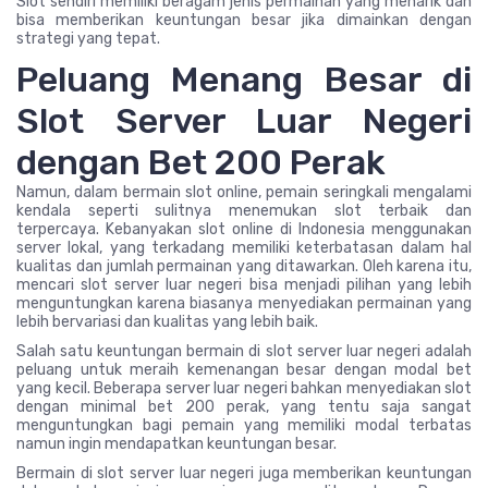
Slot sendiri memiliki beragam jenis permainan yang menarik dan
bisa memberikan keuntungan besar jika dimainkan dengan
strategi yang tepat.
Peluang Menang Besar di
Slot Server Luar Negeri
dengan Bet 200 Perak
Namun, dalam bermain slot online, pemain seringkali mengalami
kendala seperti sulitnya menemukan slot terbaik dan
terpercaya. Kebanyakan slot online di Indonesia menggunakan
server lokal, yang terkadang memiliki keterbatasan dalam hal
kualitas dan jumlah permainan yang ditawarkan. Oleh karena itu,
mencari slot server luar negeri bisa menjadi pilihan yang lebih
menguntungkan karena biasanya menyediakan permainan yang
lebih bervariasi dan kualitas yang lebih baik.
Salah satu keuntungan bermain di slot server luar negeri adalah
peluang untuk meraih kemenangan besar dengan modal bet
yang kecil. Beberapa server luar negeri bahkan menyediakan slot
dengan minimal bet 200 perak, yang tentu saja sangat
menguntungkan bagi pemain yang memiliki modal terbatas
namun ingin mendapatkan keuntungan besar.
Bermain di slot server luar negeri juga memberikan keuntungan