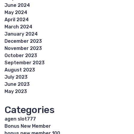
June 2024
May 2024
April 2024
March 2024
January 2024
December 2023
November 2023
October 2023
September 2023
August 2023
July 2023
June 2023
May 2023
Categories
agen slot777
Bonus New Member
bonus new member 100