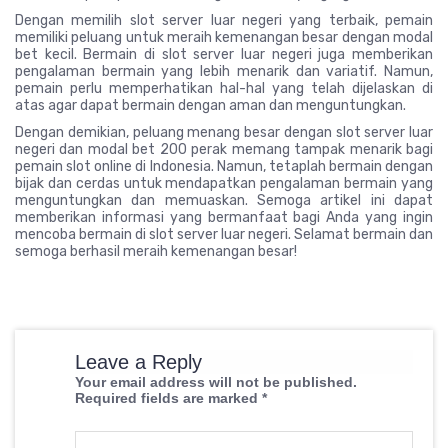
Dengan memilih slot server luar negeri yang terbaik, pemain
memiliki peluang untuk meraih kemenangan besar dengan modal
bet kecil. Bermain di slot server luar negeri juga memberikan
pengalaman bermain yang lebih menarik dan variatif. Namun,
pemain perlu memperhatikan hal-hal yang telah dijelaskan di
atas agar dapat bermain dengan aman dan menguntungkan.
Dengan demikian, peluang menang besar dengan slot server luar
negeri dan modal bet 200 perak memang tampak menarik bagi
pemain slot online di Indonesia. Namun, tetaplah bermain dengan
bijak dan cerdas untuk mendapatkan pengalaman bermain yang
menguntungkan dan memuaskan. Semoga artikel ini dapat
memberikan informasi yang bermanfaat bagi Anda yang ingin
mencoba bermain di slot server luar negeri. Selamat bermain dan
semoga berhasil meraih kemenangan besar!
Leave a Reply
Your email address will not be published.
Required fields are marked
*