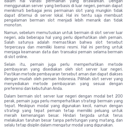
dalam hal variasi permainan yang ditawarkan. Dengan
menggunakan server yang berbasis di luar negeri, pemain dapat
menikmati berbagai jenis permainan slot yang mungkin tidak
dapat ditemui di server lokal. Hal ini tentu saja membuat
pengalaman bermain slot menjadi lebih menarik dan tidak
monoton.
Namun, sebelum memutuskan untuk bermain di slot server luar
negeri, ada beberapa hal yang perlu diperhatikan oleh pemain.
Salah satunya adalah memastikan bahwa slot tersebut
terpercaya dan memiliki lisensi resmi. Hal ini penting untuk
menjaga keamanan data dan transaksi pemain selama bermain
di slot online.
Selain itu, pemain juga perlu memperhatikan metode
pembayaran yang disediakan oleh slot server luar negeri.
Pastikan metode pembayaran tersebut aman dan dapat diakses
dengan mudah oleh pemain Indonesia. Pilihlah slot server yang
menyediakan metode pembayaran yang sesuai dengan
preferensi dan kebutuhan Anda.
Dalam bermain slot server luar negeri dengan modal bet 200
perak, pemain juga perlu memperhatikan strategi bermain yang
tepat. Meskipun modal yang digunakan kecil, namun dengan
strategi yang tepat pemain tetap memiliki peluang untuk
meraih kemenangan besar. Hindari tergoda untuk terus
melakukan taruhan besar tanpa perhitungan yang matang, dan
selalu tetap disiplin dalam mengatur modal yang digunakan.