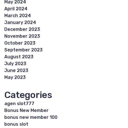
May 2024
April 2024
March 2024
January 2024
December 2023
November 2023
October 2023
September 2023
August 2023
July 2023
June 2023
May 2023
Categories
agen slot777
Bonus New Member
bonus new member 100
bonus slot