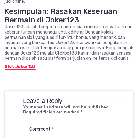
judi online.
Kesimpulan: Rasakan Keseruan
Bermain di Joker123
Joker123 adalah tempat di mana impian menjadi kenyataan dan
keberuntungan menunggu untuk dikejar. Dengan koleksi
permainan slot yang luas, fitur-fitur bonus yang menarik, dan
layanan yang berkualitas, Joker123 menawarkan pengalaman
bermain yang tak terlupakan bagi para pemainnya. Bergabunglah
dengan Joker123 melalui Clickbet88 hari ini dan rasakan sensasi
bermain di salah satu platform perjudian online terbaik di dunia.
Slot Joker123
Leave a Reply
Your email address will not be published.
Required fields are marked
*
Comment
*