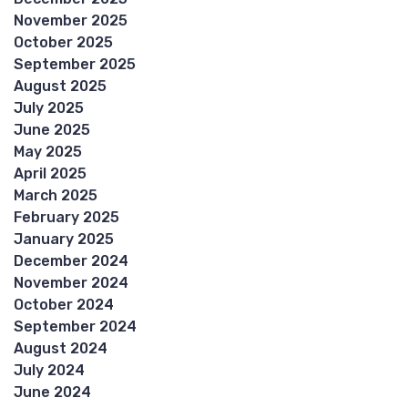
November 2025
October 2025
September 2025
August 2025
July 2025
June 2025
May 2025
April 2025
March 2025
February 2025
January 2025
December 2024
November 2024
October 2024
September 2024
August 2024
July 2024
June 2024