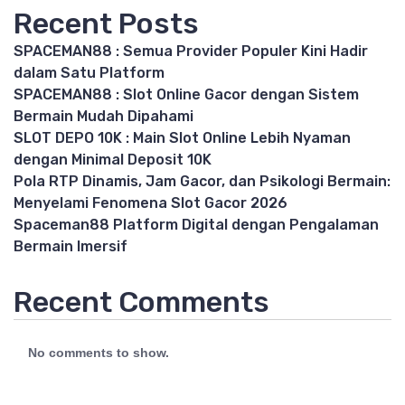
Recent Posts
SPACEMAN88 : Semua Provider Populer Kini Hadir
dalam Satu Platform
SPACEMAN88 : Slot Online Gacor dengan Sistem
Bermain Mudah Dipahami
SLOT DEPO 10K : Main Slot Online Lebih Nyaman
dengan Minimal Deposit 10K
Pola RTP Dinamis, Jam Gacor, dan Psikologi Bermain:
Menyelami Fenomena Slot Gacor 2026
Spaceman88 Platform Digital dengan Pengalaman
Bermain Imersif
Recent Comments
No comments to show.