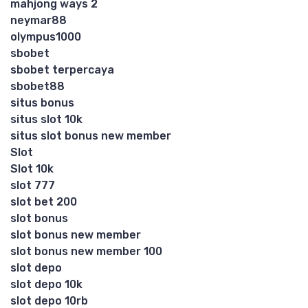
mahjong ways 2
neymar88
olympus1000
sbobet
sbobet terpercaya
sbobet88
situs bonus
situs slot 10k
situs slot bonus new member
Slot
Slot 10k
slot 777
slot bet 200
slot bonus
slot bonus new member
slot bonus new member 100
slot depo
slot depo 10k
slot depo 10rb