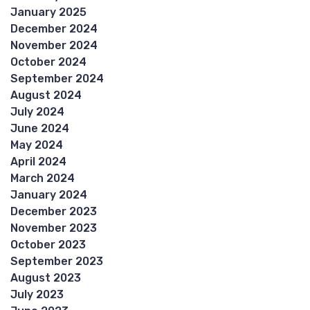
January 2025
December 2024
November 2024
October 2024
September 2024
August 2024
July 2024
June 2024
May 2024
April 2024
March 2024
January 2024
December 2023
November 2023
October 2023
September 2023
August 2023
July 2023