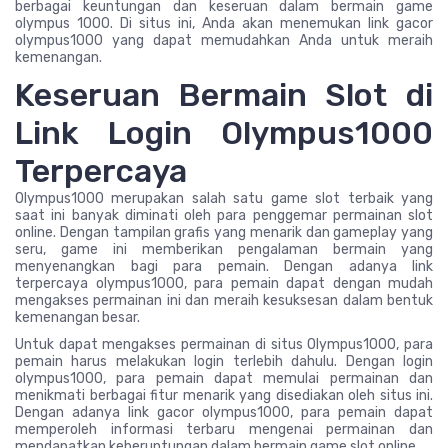
berbagai keuntungan dan keseruan dalam bermain game
olympus 1000. Di situs ini, Anda akan menemukan link gacor
olympus1000 yang dapat memudahkan Anda untuk meraih
kemenangan.
Keseruan Bermain Slot di
Link Login Olympus1000
Terpercaya
Olympus1000 merupakan salah satu game slot terbaik yang
saat ini banyak diminati oleh para penggemar permainan slot
online. Dengan tampilan grafis yang menarik dan gameplay yang
seru, game ini memberikan pengalaman bermain yang
menyenangkan bagi para pemain. Dengan adanya link
terpercaya olympus1000, para pemain dapat dengan mudah
mengakses permainan ini dan meraih kesuksesan dalam bentuk
kemenangan besar.
Untuk dapat mengakses permainan di situs Olympus1000, para
pemain harus melakukan login terlebih dahulu. Dengan login
olympus1000, para pemain dapat memulai permainan dan
menikmati berbagai fitur menarik yang disediakan oleh situs ini.
Dengan adanya link gacor olympus1000, para pemain dapat
memperoleh informasi terbaru mengenai permainan dan
mendapatkan keberuntungan dalam bermain game slot online.