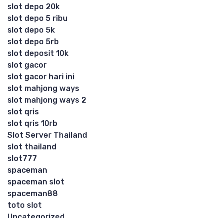
slot depo 20k
slot depo 5 ribu
slot depo 5k
slot depo 5rb
slot deposit 10k
slot gacor
slot gacor hari ini
slot mahjong ways
slot mahjong ways 2
slot qris
slot qris 10rb
Slot Server Thailand
slot thailand
slot777
spaceman
spaceman slot
spaceman88
toto slot
Uncategorized