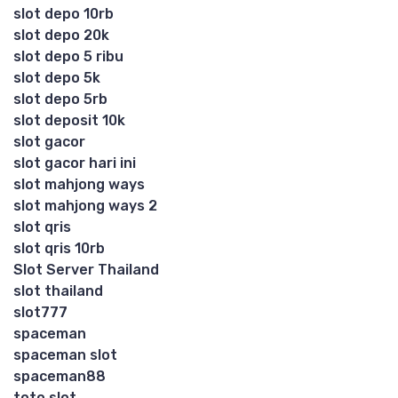
slot depo 10rb
slot depo 20k
slot depo 5 ribu
slot depo 5k
slot depo 5rb
slot deposit 10k
slot gacor
slot gacor hari ini
slot mahjong ways
slot mahjong ways 2
slot qris
slot qris 10rb
Slot Server Thailand
slot thailand
slot777
spaceman
spaceman slot
spaceman88
toto slot