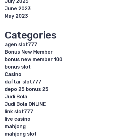
July 2023
June 2023
May 2023
Categories
agen slot777
Bonus New Member
bonus new member 100
bonus slot
Casino
daftar slot777
depo 25 bonus 25
Judi Bola
Judi Bola ONLINE
link slot777
live casino
mahjong
mahjong slot