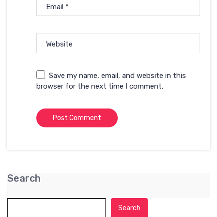
Email
*
Website
Save my name, email, and website in this
browser for the next time I comment.
Search
Search