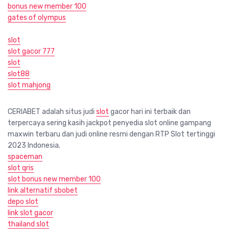
bonus new member 100
gates of olympus
slot
slot gacor 777
slot
slot88
slot mahjong
CERIABET adalah situs judi
slot
gacor hari ini terbaik dan
terpercaya sering kasih jackpot penyedia slot online gampang
maxwin terbaru dan judi online resmi dengan RTP Slot tertinggi
2023 Indonesia.
spaceman
slot qris
slot bonus new member 100
link alternatif sbobet
depo slot
link slot gacor
thailand slot