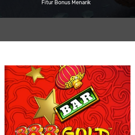
Fitur Bonus Menarik