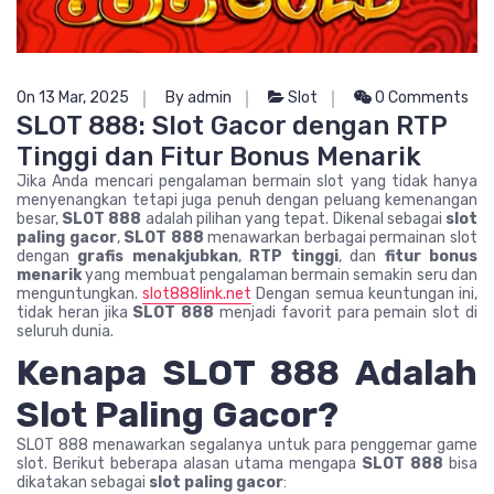
On 13 Mar, 2025
By admin
Slot
0 Comments
SLOT 888: Slot Gacor dengan RTP
Tinggi dan Fitur Bonus Menarik
Jika Anda mencari pengalaman bermain slot yang tidak hanya
menyenangkan tetapi juga penuh dengan peluang kemenangan
besar,
SLOT 888
adalah pilihan yang tepat. Dikenal sebagai
slot
paling gacor
,
SLOT 888
menawarkan berbagai permainan slot
dengan
grafis menakjubkan
,
RTP tinggi
, dan
fitur bonus
menarik
yang membuat pengalaman bermain semakin seru dan
menguntungkan.
slot888link.net
Dengan semua keuntungan ini,
tidak heran jika
SLOT 888
menjadi favorit para pemain slot di
seluruh dunia.
Kenapa SLOT 888 Adalah
Slot Paling Gacor?
SLOT 888 menawarkan segalanya untuk para penggemar game
slot. Berikut beberapa alasan utama mengapa
SLOT 888
bisa
dikatakan sebagai
slot paling gacor
: