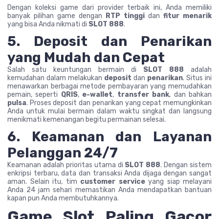
Dengan koleksi game dari provider terbaik ini, Anda memiliki
banyak pilihan game dengan
RTP tinggi
dan
fitur menarik
yang bisa Anda nikmati di
SLOT 888
.
5. Deposit dan Penarikan
yang Mudah dan Cepat
Salah satu keuntungan bermain di
SLOT 888
adalah
kemudahan dalam melakukan
deposit
dan
penarikan
. Situs ini
menawarkan berbagai metode pembayaran yang memudahkan
pemain, seperti
QRIS
,
e-wallet
,
transfer bank
, dan bahkan
pulsa
. Proses deposit dan penarikan yang cepat memungkinkan
Anda untuk mulai bermain dalam waktu singkat dan langsung
menikmati kemenangan begitu permainan selesai.
6. Keamanan dan Layanan
Pelanggan 24/7
Keamanan adalah prioritas utama di
SLOT 888
. Dengan sistem
enkripsi terbaru, data dan transaksi Anda dijaga dengan sangat
aman. Selain itu, tim
customer service
yang siap melayani
Anda 24 jam sehari memastikan Anda mendapatkan bantuan
kapan pun Anda membutuhkannya.
Game Slot Paling Gacor