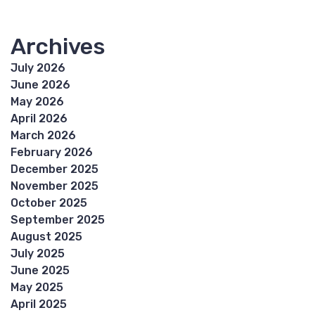
Archives
July 2026
June 2026
May 2026
April 2026
March 2026
February 2026
December 2025
November 2025
October 2025
September 2025
August 2025
July 2025
June 2025
May 2025
April 2025