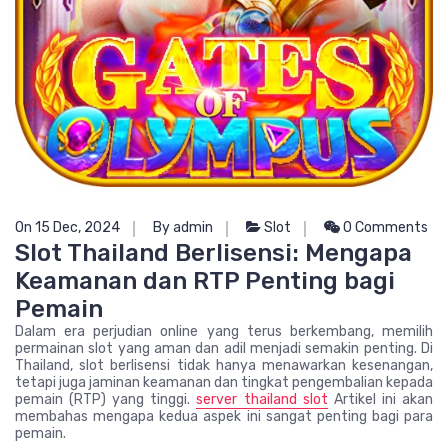
On 15 Dec, 2024
By admin
Slot
0 Comments
Slot Thailand Berlisensi: Mengapa
Keamanan dan RTP Penting bagi
Pemain
Dalam era perjudian online yang terus berkembang, memilih
permainan slot yang aman dan adil menjadi semakin penting. Di
Thailand, slot berlisensi tidak hanya menawarkan kesenangan,
tetapi juga jaminan keamanan dan tingkat pengembalian kepada
pemain (RTP) yang tinggi.
server thailand slot
Artikel ini akan
membahas mengapa kedua aspek ini sangat penting bagi para
pemain.