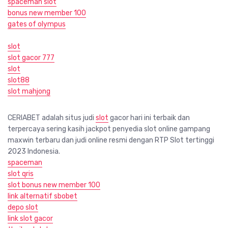
spaceman slot
bonus new member 100
gates of olympus
slot
slot gacor 777
slot
slot88
slot mahjong
CERIABET adalah situs judi
slot
gacor hari ini terbaik dan
terpercaya sering kasih jackpot penyedia slot online gampang
maxwin terbaru dan judi online resmi dengan RTP Slot tertinggi
2023 Indonesia.
spaceman
slot qris
slot bonus new member 100
link alternatif sbobet
depo slot
link slot gacor