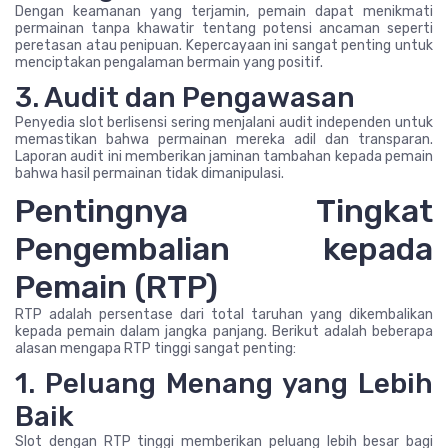
Dengan keamanan yang terjamin, pemain dapat menikmati
permainan tanpa khawatir tentang potensi ancaman seperti
peretasan atau penipuan. Kepercayaan ini sangat penting untuk
menciptakan pengalaman bermain yang positif.
3. Audit dan Pengawasan
Penyedia slot berlisensi sering menjalani audit independen untuk
memastikan bahwa permainan mereka adil dan transparan.
Laporan audit ini memberikan jaminan tambahan kepada pemain
bahwa hasil permainan tidak dimanipulasi.
Pentingnya Tingkat
Pengembalian kepada
Pemain (RTP)
RTP adalah persentase dari total taruhan yang dikembalikan
kepada pemain dalam jangka panjang. Berikut adalah beberapa
alasan mengapa RTP tinggi sangat penting:
1. Peluang Menang yang Lebih
Baik
Slot dengan RTP tinggi memberikan peluang lebih besar bagi