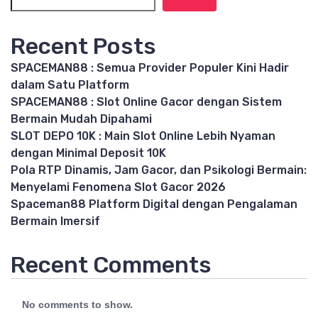
Recent Posts
SPACEMAN88 : Semua Provider Populer Kini Hadir
dalam Satu Platform
SPACEMAN88 : Slot Online Gacor dengan Sistem
Bermain Mudah Dipahami
SLOT DEPO 10K : Main Slot Online Lebih Nyaman
dengan Minimal Deposit 10K
Pola RTP Dinamis, Jam Gacor, dan Psikologi Bermain:
Menyelami Fenomena Slot Gacor 2026
Spaceman88 Platform Digital dengan Pengalaman
Bermain Imersif
Recent Comments
No comments to show.