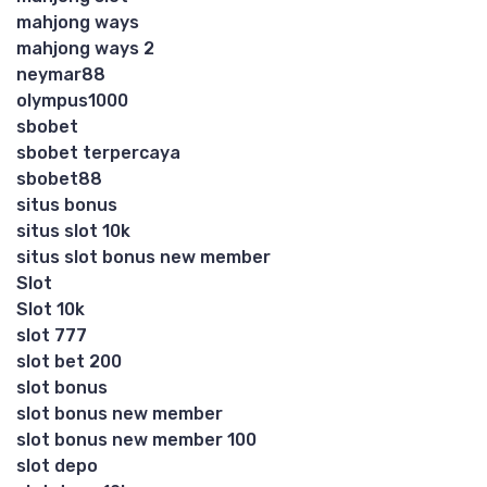
mahjong ways
mahjong ways 2
neymar88
olympus1000
sbobet
sbobet terpercaya
sbobet88
situs bonus
situs slot 10k
situs slot bonus new member
Slot
Slot 10k
slot 777
slot bet 200
slot bonus
slot bonus new member
slot bonus new member 100
slot depo