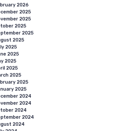
bruary 2026
ecember 2025
ovember 2025
tober 2025
eptember 2025
gust 2025
ly 2025
ne 2025
y 2025
ril 2025
rch 2025
bruary 2025
nuary 2025
ecember 2024
ovember 2024
tober 2024
eptember 2024
gust 2024