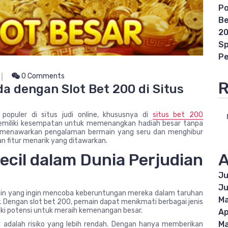
Po
Be
2
Sp
Pe
0 Comments
R
 dengan Slot Bet 200 di Situs
opuler di situs judi online, khususnya di
situs bet 200
memiliki kesempatan untuk memenangkan hadiah besar tanpa
0 menawarkan pengalaman bermain yang seru dan menghibur
 fitur menarik yang ditawarkan.
ecil dalam Dunia Perjudian
A
Ju
Ju
emain yang ingin mencoba keberuntungan mereka dalam taruhan
Ma
. Dengan slot bet 200, pemain dapat menikmati berbagai jenis
iki potensi untuk meraih kemenangan besar.
Ap
Ma
l adalah risiko yang lebih rendah. Dengan hanya memberikan