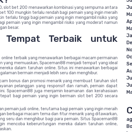
Ju
Ju
00, slot bet 200 menawarkan kombinasi yang sempurna antara
bet 100 mungkin terlalu rendah bagi pemain yang ingin meraih
Ma
 terlalu tinggi bagi pemain yang ingin mengambil risiko yang
Ap
bagi pemain yang ingin mengambil risiko yang moderat namun
gan besar.
Ma
Ja
 Tempat Terbaik untuk
D
N
Oc
i online terbaik yang menawarkan berbagai macam permainan
anan yang memuaskan, Spaceman88 menjadi tempat yang ideal
S
ereka dalam taruhan online. Situs ini menawarkan berbagai
Au
alaman bermain menjadi lebih seru dan menghibur.
Ju
cam bonus dan promosi menarik yang membuat taruhan slot
Ju
ayanan pelanggan yang responsif dan ramah, pemain dapat
 ini. Spaceman88 juga menjamin keamanan dan kerahasiaan
Ma
 tepat bagi pemain yang ingin bermain slot bet 200 secara
C
gan pemain judi online, terutama bagi pemain yang ingin meraih
an berbagai macam tema dan fitur menarik yang ditawarkan,
ng seru dan menghibur bagi para pemain. Situs Spaceman88
ag
ngin mencoba keberuntungan mereka dalam taruhan online,
B
askan.