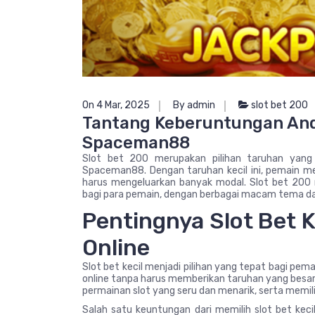
On 4 Mar, 2025
By admin
slot bet 200
Tantang Keberuntungan Anda
Spaceman88
Slot bet 200 merupakan pilihan taruhan yang p
Spaceman88. Dengan taruhan kecil ini, pemain 
harus mengeluarkan banyak modal. Slot bet 20
bagi para pemain, dengan berbagai macam tema dan
Pentingnya Slot Bet K
Online
Slot bet kecil menjadi pilihan yang tepat bagi p
online tanpa harus memberikan taruhan yang besar
permainan slot yang seru dan menarik, serta memil
Salah satu keuntungan dari memilih slot bet keci