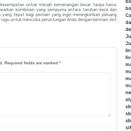
bo
ki kesempatan untuk meraih kemenangan besar tanpa harus
bo
warkan kombinasi yang sempurna antara taruhan kecil dan
n yang tepat bagi pemain yang ingin meningkatkan peluang
Ca
n ragu untuk mencoba peruntungan Anda dengan bermain slot
da
de
Ju
Ju
li
li
d.
Required fields are marked
*
m
ma
ma
ma
n
ol
sb
sb
s
si