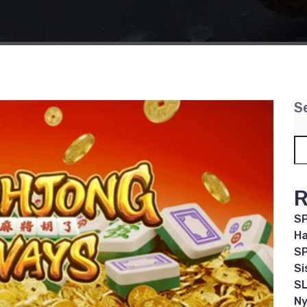
S
R
SP
Ha
SP
Si
SL
Ny