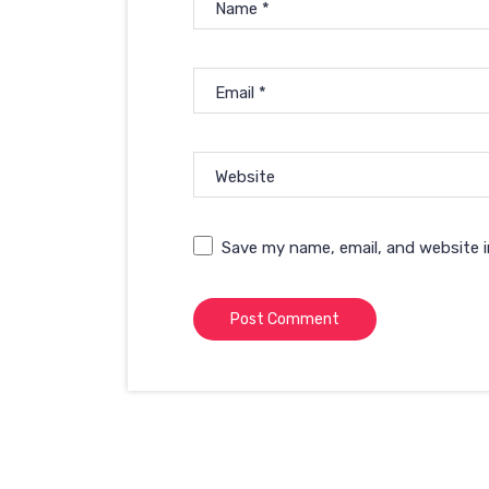
Name
*
Email
*
Website
Save my name, email, and website i