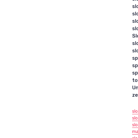
sl
sl
sl
sl
Sl
sl
sl
s
sp
s
to
Un
ze
sl
slo
sl
ma