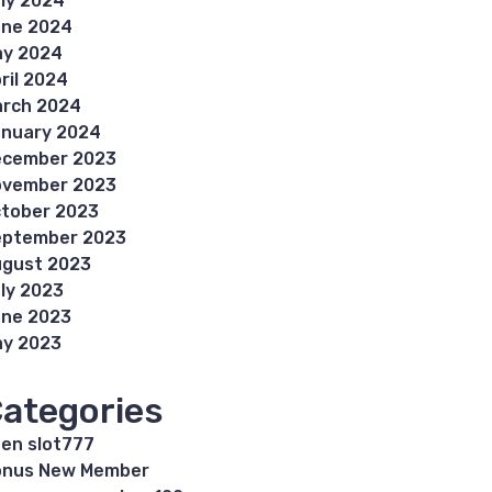
ly 2024
ne 2024
y 2024
ril 2024
rch 2024
nuary 2024
ecember 2023
ovember 2023
tober 2023
eptember 2023
gust 2023
ly 2023
ne 2023
y 2023
ategories
en slot777
onus New Member