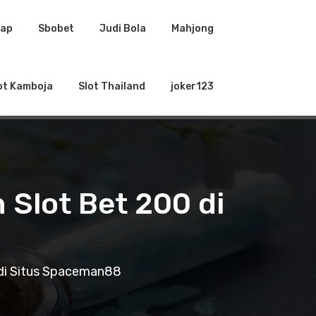
map
Sbobet
Judi Bola
Mahjong
ot Kamboja
Slot Thailand
joker123
Slot Bet 200 di
di Situs Spaceman88