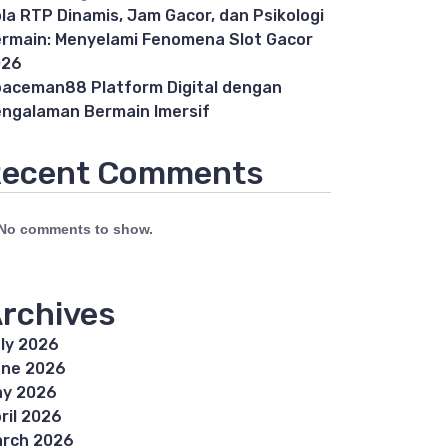
la RTP Dinamis, Jam Gacor, dan Psikologi
rmain: Menyelami Fenomena Slot Gacor
026
aceman88 Platform Digital dengan
ngalaman Bermain Imersif
ecent Comments
No comments to show.
rchives
ly 2026
ne 2026
y 2026
ril 2026
rch 2026