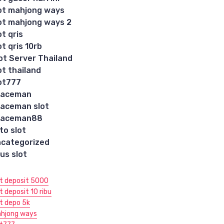
ot mahjong ways
ot mahjong ways 2
ot qris
ot qris 10rb
ot Server Thailand
ot thailand
ot777
paceman
aceman slot
paceman88
to slot
categorized
us slot
ot deposit 5000
t deposit 10 ribu
ot depo 5k
hjong ways