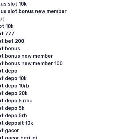
tus slot 10k
tus slot bonus new member
ot
ot 10k
ot 777
ot bet 200
ot bonus
ot bonus new member
ot bonus new member 100
ot depo
ot depo 10k
ot depo 10rb
ot depo 20k
ot depo 5 ribu
ot depo 5k
ot depo 5rb
ot deposit 10k
ot gacor
ot gacor hari ini