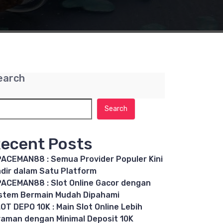
earch
Search
ecent Posts
ACEMAN88 : Semua Provider Populer Kini
dir dalam Satu Platform
ACEMAN88 : Slot Online Gacor dengan
stem Bermain Mudah Dipahami
OT DEPO 10K : Main Slot Online Lebih
aman dengan Minimal Deposit 10K