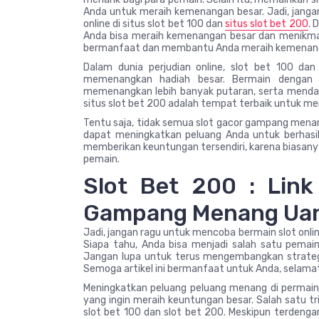
Anda untuk meraih kemenangan besar. Jadi, jang
online di situs slot bet 100 dan
situs slot bet 200
. 
Anda bisa meraih kemenangan besar dan menikma
bermanfaat dan membantu Anda meraih kemenangan
Dalam dunia perjudian online, slot bet 100 da
memenangkan hadiah besar. Bermain dengan 
memenangkan lebih banyak putaran, serta mendap
situs slot bet 200 adalah tempat terbaik untuk 
Tentu saja, tidak semua slot gacor gampang mena
dapat meningkatkan peluang Anda untuk berhasil. 
memberikan keuntungan tersendiri, karena biasan
pemain.
Slot Bet 200 : Link
Gampang Menang Uang
Jadi, jangan ragu untuk mencoba bermain slot online
Siapa tahu, Anda bisa menjadi salah satu pema
Jangan lupa untuk terus mengembangkan strateg
Semoga artikel ini bermanfaat untuk Anda, selama
Meningkatkan peluang peluang menang di permaina
yang ingin meraih keuntungan besar. Salah satu t
slot bet 100 dan slot bet 200. Meskipun terdengar