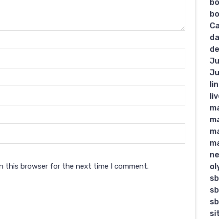
bo
bo
Ca
da
de
Ju
Ju
li
li
m
ma
ma
ma
n
n this browser for the next time I comment.
ol
sb
sb
s
si