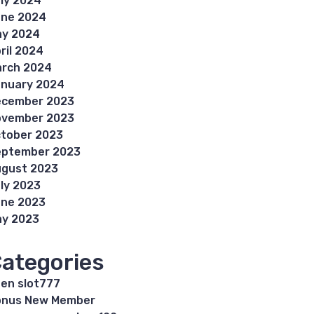
ly 2024
ne 2024
y 2024
ril 2024
rch 2024
nuary 2024
ecember 2023
ovember 2023
tober 2023
eptember 2023
gust 2023
ly 2023
ne 2023
y 2023
ategories
en slot777
onus New Member