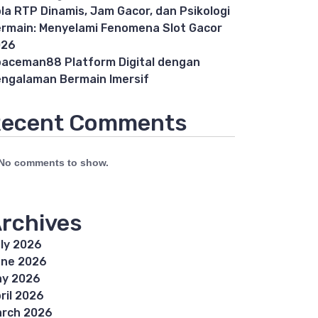
la RTP Dinamis, Jam Gacor, dan Psikologi
rmain: Menyelami Fenomena Slot Gacor
026
aceman88 Platform Digital dengan
ngalaman Bermain Imersif
ecent Comments
No comments to show.
rchives
ly 2026
ne 2026
y 2026
ril 2026
rch 2026